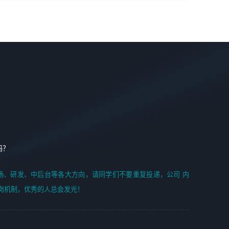
学能力;
案编写、项目申报方案编写；
6. 了解前端设计及后端开发, 可快速和同事对接工作;
2、人才队伍建设：完善SPL人才沉淀，积聚力量，为公司
7. 了解或熟悉 WebGL 及相关框架优先。
各省项目打单提供全面支撑。
任职要求：
1. 熟悉 Javascript, CSS, HTML, Vue, Git;
2. 熟悉 前端常用框架, 能独立完成设计给予的 UI 效果;
3. 有良好的代码习惯, 低级错误出现频率低;
4. 具备优秀的沟通和协调能力，能承受比较大的工作压力;
5. 自我驱动力强, 能自主学习新知识新技术, 并具有较强的自
学能力;
6. 了解前端设计及后端开发, 可快速和同事对接工作;
吗？
7. 了解或熟悉 WebGL 及相关框架优先。
（岗位人员专职于行业应用解决方案、项目申报方案、投标
场、研发、中后台等各大方向，请同学们不要重复投递，公司 内
方案的策划编写）
岗机制，优秀的人总会发光！