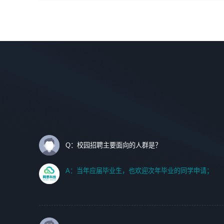
间设计，人机界面设计，标志及吉祥物设计，效果图后期处
调优、故障诊断等工作；
理等。
2. 在此基础上，并能为客户提供客户化技术支持方案，提升
软件使用效率与价值。
岗位要求：
1、艺术设计类相关专业；
任职要求:
2、热爱展览展示设计工作，熟悉行业动向，设计专业知识
1. 计算机专业相关背景；
和产品专业知识；
2. 自我学习和动手能力强，对操作系统、数据库有一定基础
3、具有良好的人际沟通、准确判断客户需求并执行的能
和兴趣；
力、较强的团队合作能力和服务意识。
3.沟通能力强、有基础客户服务意识。
Q：校园招聘主要面向的人群是？
A：当年应届毕业生，也欢迎次年毕业的同学申请；