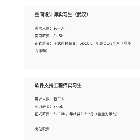
空间设计师实习生（武汉）
需求人数：若干人
实习薪资：3k-5k
正式薪资：正式岗位薪资：5k-10K，年终奖1-3个月（看能
力浮动）
岗位职责：
1、 沟通客户需求，分析其实施的可行性，辅助项目经理完
成展示策划、设计；
软件支持工程师实习生
2、 把握设计时间节点，控制设计进度，完成展示设计任
务；
需求人数：若干人
3、配合平面设计师完成项目最终的整体汇报方案；参与项
实习薪资：3k-5k
目例会，项目完工总结报告，设计项目文件管理和资料库维
正式薪资：5k-10K，年终奖1-3个月（看能力浮动）
护；
4、 创新设计表现形式，优化流程、提高设计工作效率；
岗位职责:
5、 设计内容包括但不限于：展厅/博物馆/展馆的规划与空
1. 为企业客户提供软件技术服务。包括安装、升级、配置、